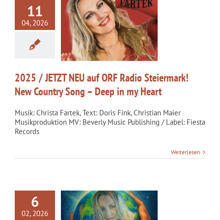
11
JETZT NEU auf ORF
04, 2026
Steiermark! New
Song – Deep in my
Heart
kategorisiert
2025 / JETZT NEU auf ORF Radio Steiermark!
New Country Song – Deep in my Heart
Musik: Christa Fartek, Text: Doris Fink, Christian Maier
Musikproduktion MV: Beverly Music Publishing / Label: Fiesta
Records
Weiterlesen
6
02, 2026