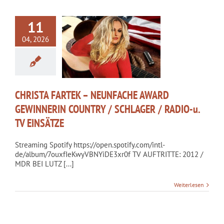
11
STA FARTEK –
04, 2026
FACHE AWARD
ERIN COUNTRY /
R / RADIO-u. TV
EINSÄTZE
kategorisiert
CHRISTA FARTEK – NEUNFACHE AWARD
GEWINNERIN COUNTRY / SCHLAGER / RADIO-u.
TV EINSÄTZE
Streaming Spotify https://open.spotify.com/intl-
de/album/7ouxfIeKwyVBNYiDE3xr0f TV AUFTRITTE: 2012 /
MDR BEI LUTZ [...]
Weiterlesen