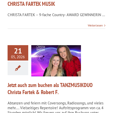
CHRISTA FARTEK MUSIK
CHRISTA FARTEK – 9-fache Country- AWARD GEWINNERIN ...
Weiterlesen
21
05, 2026
ch zum buchen als
SIKDUO Christa
ek & Robert F.
kategorisiert
Jetzt auch zum buchen als TANZMUSIKDUO
Christa Fartek & Robert F.
Abtanzen und feiern mit Coversongs, Radiosongs, und vieles
mehr.... Vielseitiges Repertoire! Auftrittsprogramm von ca. 4
Stunden möglich! Wir freuen uns auf ihre Buchung unter