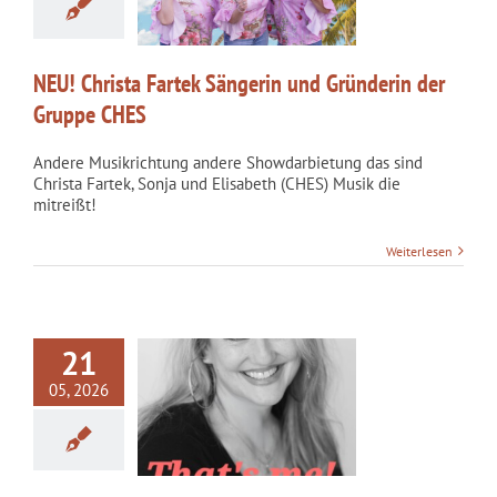
ruppe CHES
kategorisiert
NEU! Christa Fartek Sängerin und Gründerin der
Gruppe CHES
Andere Musikrichtung andere Showdarbietung das sind
Christa Fartek, Sonja und Elisabeth (CHES) Musik die
mitreißt!
Weiterlesen
21
05, 2026
A FARTEK MUSIK
kategorisiert