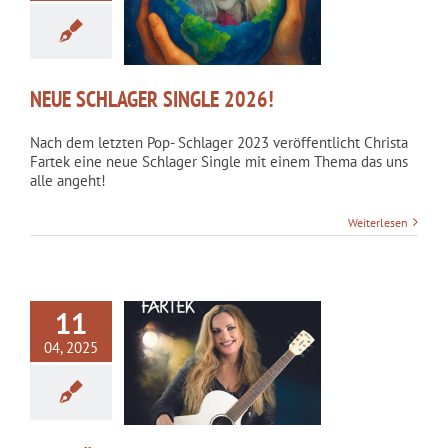
CHLAGER SINGLE
2026!
kategorisiert
NEUE SCHLAGER SINGLE 2026!
Nach dem letzten Pop- Schlager 2023 veröffentlicht Christa
Fartek eine neue Schlager Single mit einem Thema das uns
alle angeht!
Weiterlesen
11
04, 2025
FO FÜR ALLE
INEDANCER!
kategorisiert