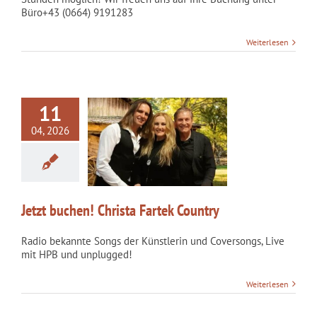
Büro+43 (0664) 9191283
Weiterlesen
11
04, 2026
buchen! Christa
rtek Country
kategorisiert
Jetzt buchen! Christa Fartek Country
Radio bekannte Songs der Künstlerin und Coversongs, Live
mit HPB und unplugged!
Weiterlesen