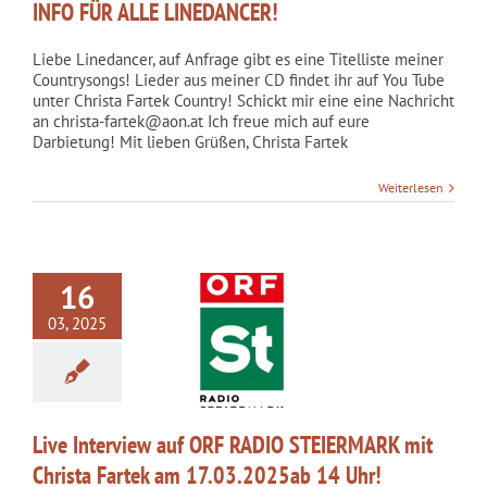
INFO FÜR ALLE LINEDANCER!
Liebe Linedancer, auf Anfrage gibt es eine Titelliste meiner
Countrysongs! Lieder aus meiner CD findet ihr auf You Tube
unter Christa Fartek Country! Schickt mir eine eine Nachricht
an christa-fartek@aon.at Ich freue mich auf eure
Darbietung! Mit lieben Grüßen, Christa Fartek
Weiterlesen
16
nterview auf ORF
03, 2025
STEIERMARK mit
sta Fartek am
2025ab 14 Uhr!
kategorisiert
Live Interview auf ORF RADIO STEIERMARK mit
Christa Fartek am 17.03.2025ab 14 Uhr!