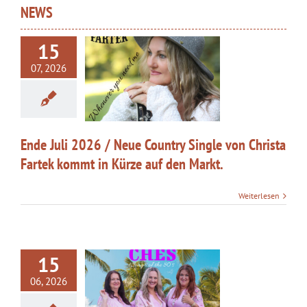
NEWS
15
uli 2026 / Neue
07, 2026
Single von Christa
ommt in Kürze auf
den Markt.
kategorisiert
Ende Juli 2026 / Neue Country Single von Christa
Fartek kommt in Kürze auf den Markt.
Weiterlesen
15
06, 2026
Christa Fartek
 und Gründerin der