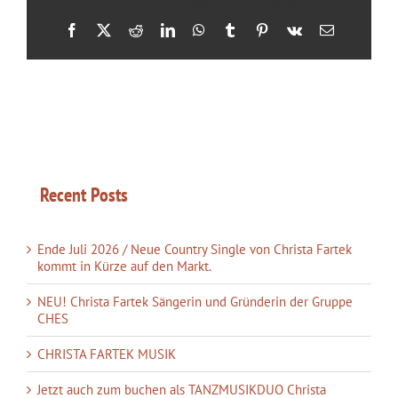
Share This Story, Choose Your Platform!
Facebook
X
Reddit
LinkedIn
WhatsApp
Tumblr
Pinterest
Vk
E-
Mail
Recent Posts
Ende Juli 2026 / Neue Country Single von Christa Fartek
kommt in Kürze auf den Markt.
NEU! Christa Fartek Sängerin und Gründerin der Gruppe
CHES
CHRISTA FARTEK MUSIK
Jetzt auch zum buchen als TANZMUSIKDUO Christa