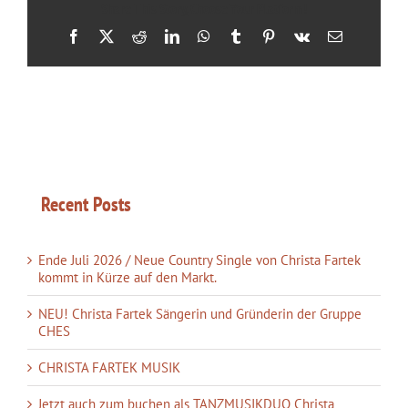
Share This Story, Choose Your Platform!
Facebook
X
Reddit
LinkedIn
WhatsApp
Tumblr
Pinterest
Vk
E-
Mail
Recent Posts
Ende Juli 2026 / Neue Country Single von Christa Fartek
kommt in Kürze auf den Markt.
NEU! Christa Fartek Sängerin und Gründerin der Gruppe
CHES
CHRISTA FARTEK MUSIK
Jetzt auch zum buchen als TANZMUSIKDUO Christa