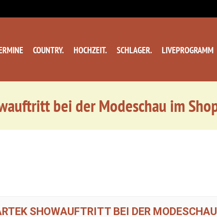
ERMINE
COUNTRY.
HOCHZEIT.
SCHLAGER.
LIVEPROGRAMM
owauftritt bei der Modeschau im Sho
FARTEK SHOWAUFTRITT BEI DER MODESCHAU