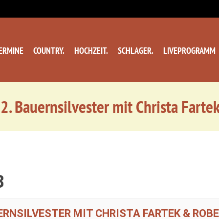
ERMINE
COUNTRY.
HOCHZEIT.
SCHLAGER.
LIVEPROGRAMM
. Bauernsilvester mit Christa Farte
8
UERNSILVESTER MIT CHRISTA FARTEK & ROBE