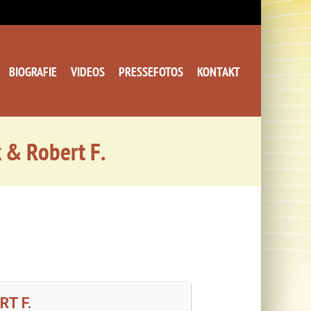
BIOGRAFIE
VIDEOS
PRESSEFOTOS
KONTAKT
k & Robert F.
RT F.