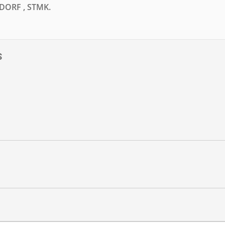
ORF , STMK.
S