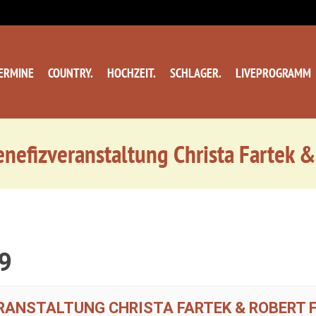
ERMINE
COUNTRY.
HOCHZEIT.
SCHLAGER.
LIVEPROGRAMM
nefizveranstaltung Christa Fartek &
9
ERANSTALTUNG CHRISTA FARTEK & ROBERT F