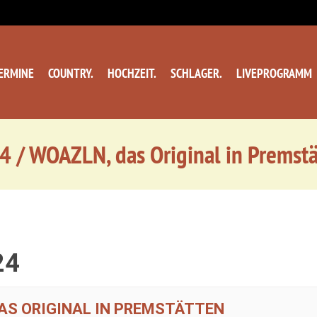
ERMINE
COUNTRY.
HOCHZEIT.
SCHLAGER.
LIVEPROGRAMM
4 / WOAZLN, das Original in Premstä
24
DAS ORIGINAL IN PREMSTÄTTEN