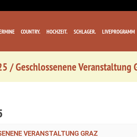
ERMINE
COUNTRY.
HOCHZEIT.
SCHLAGER.
LIVEPROGRAMM
5 / Geschlossenene Veranstaltung 
5
SSENENE VERANSTALTUNG GRAZ