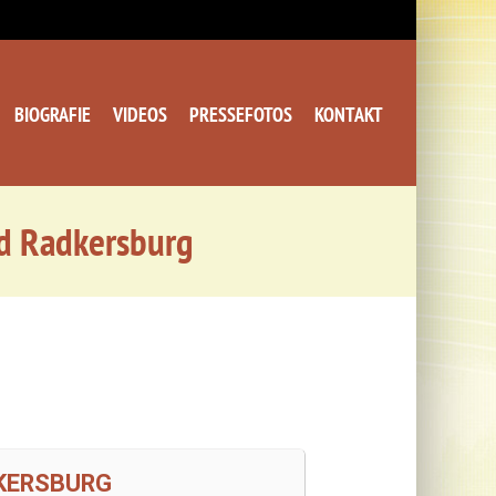
BIOGRAFIE
VIDEOS
PRESSEFOTOS
KONTAKT
d Radkersburg
DKERSBURG