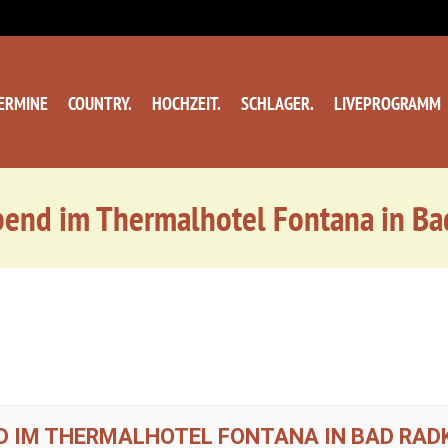
ERMINE
COUNTRY.
HOCHZEIT.
SCHLAGER.
LIVEPROGRAMM
bend im Thermalhotel Fontana in Ba
D IM THERMALHOTEL FONTANA IN BAD RA