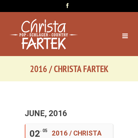
Zum
Facebook
Inhalt
springen
2016 / CHRISTA FARTEK
JUNE, 2016
02
05
2016 / CHRISTA